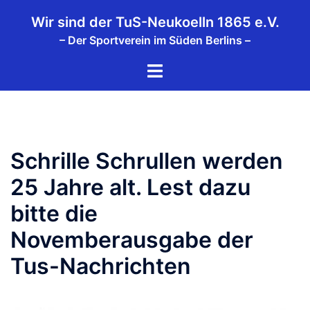
Zum
Wir sind der TuS-Neukoelln 1865 e.V.
Inhalt
– Der Sportverein im Süden Berlins –
springen
Menü
umschalten
Schrille Schrullen werden
25 Jahre alt. Lest dazu
bitte die
Novemberausgabe der
Tus-Nachrichten