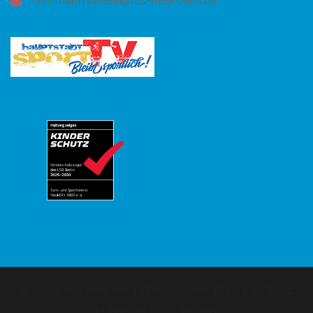
Geschaeftsstelle@tus-neukoelln.de
© 2026 Wir sind der TuS-Neukoelln 1865 e.V.. Stolz
präsentiert von
Sydney