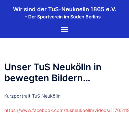
Zum
Wir sind der TuS-Neukoelln 1865 e.V.
Inhalt
– Der Sportverein im Süden Berlins –
springen
Menü
umschalten
Unser TuS Neukölln in
bewegten Bildern…
Kurzportrait TuS Neukölln
https://www.facebook.com/tusneukoelln/videos/117051