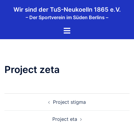
Zum
Wir sind der TuS-Neukoelln 1865 e.V.
Inhalt
– Der Sportverein im Süden Berlins –
springen
Menü
umschalten
Project zeta
Beitragsnavigation
Project stigma
Project eta