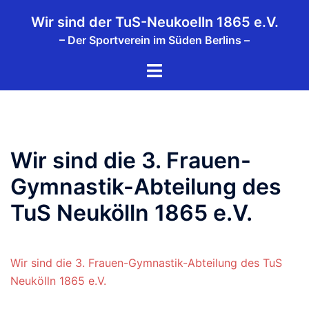
Zum
Wir sind der TuS-Neukoelln 1865 e.V.
Inhalt
– Der Sportverein im Süden Berlins –
springen
Menü
umschalten
Wir sind die 3. Frauen-
Gymnastik-Abteilung des
TuS Neukölln 1865 e.V.
Wir sind die 3. Frauen-Gymnastik-Abteilung des TuS
Neukölln 1865 e.V.