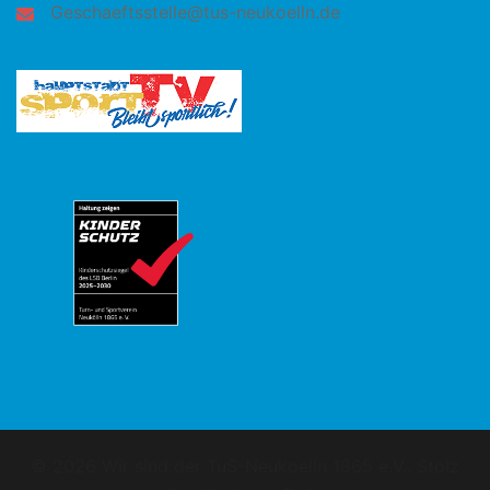
Geschaeftsstelle@tus-neukoelln.de
© 2026 Wir sind der TuS-Neukoelln 1865 e.V.. Stolz