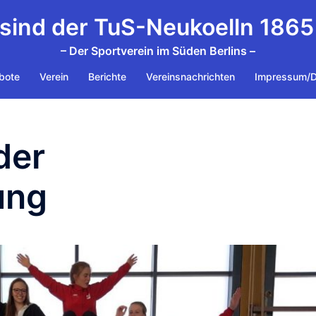
 sind der TuS-Neukoelln 1865 
– Der Sportverein im Süden Berlins –
bote
Verein
Berichte
Vereinsnachrichten
Impressum/D
der
ung