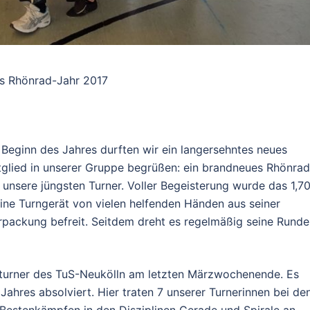
s Rhönrad-Jahr 2017
 Beginn des Jahres durften wir ein langersehntes neues
tglied in unserer Gruppe begrüßen: ein brandneues Rhönrad
r unsere jüngsten Turner. Voller Begeisterung wurde das 1,7
eine Turngerät von vielen helfenden Händen aus seiner
rpackung befreit. Seitdem dreht es regelmäßig seine Rund
turner des TuS-Neukölln am letzten Märzwochenende. Es
ahres absolviert. Hier traten 7 unserer Turnerinnen bei de
Bestenkämpfen in den Disziplinen Gerade und Spirale an.