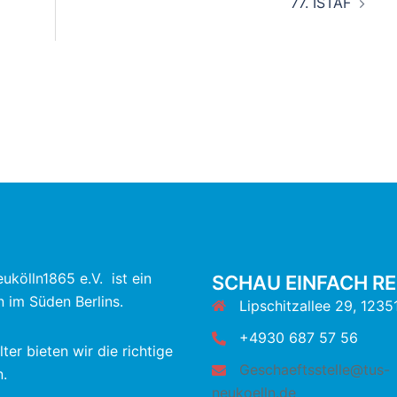
77. ISTAF
ukölln1865 e.V. ist ein
SCHAU EINFACH RE
n im Süden Berlins.
Lipschitzallee 29, 12351
+4930 687 57 56
lter bieten wir die richtige
Geschaeftsstelle@tus-
.
neukoelln.de