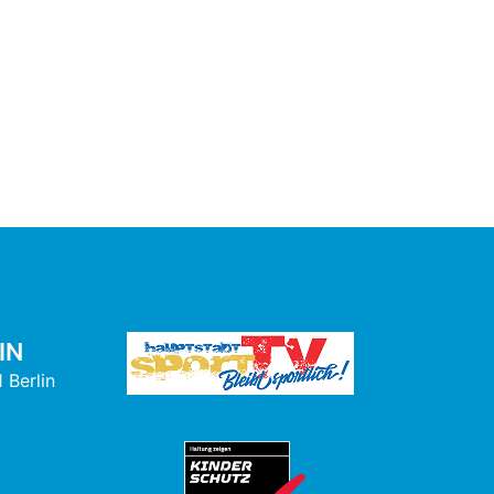
IN
 Berlin