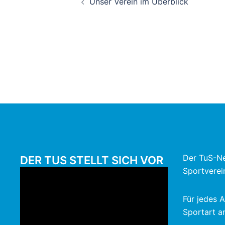
Unser Verein im Überblick
Der TuS-Ne
DER TUS STELLT SICH VOR
Sportverei
Für jedes A
Sportart an