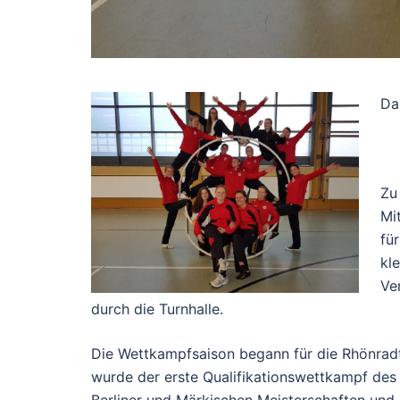
Da
Zu
Mi
fü
kl
Ve
durch die Turnhalle.
Die Wettkampfsaison begann für die Rhönrad
wurde der erste Qualifikationswettkampf des J
Berliner und Märkischen Meisterschaften und 