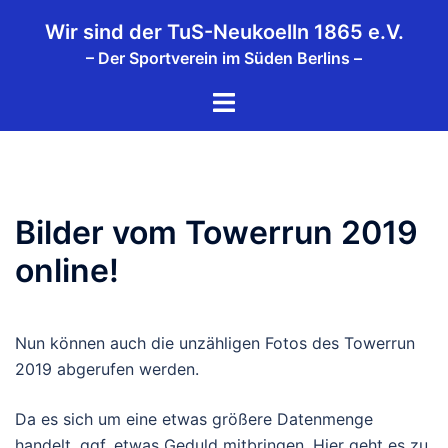
Zum
Wir sind der TuS-Neukoelln 1865 e.V.
Inhalt
– Der Sportverein im Süden Berlins –
springen
Menü
umschalten
Bilder vom Towerrun 2019
online!
Nun können auch die unzähligen Fotos des Towerrun
2019 abgerufen werden.
Da es sich um eine etwas größere Datenmenge
handelt, ggf. etwas Geduld mitbringen. Hier geht es zu